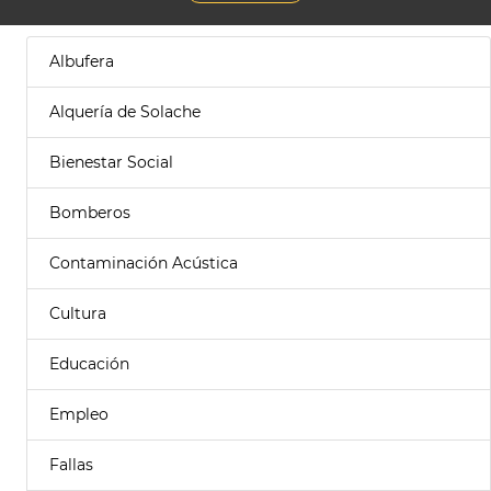
Albufera
Alquería de Solache
Bienestar Social
Bomberos
Contaminación Acústica
Cultura
Educación
Empleo
Fallas