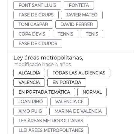
FONT SANT LLUÍS
FONTETA
FASE DE GRUPS
JAVIER MATEO
TONI GASPAR
DAVID FERRER
COPA DEVIS
TENNIS
TENIS
FASE DE GRUPOS
Ley áreas metropolitanas,
modificado hace 4 años
ALCALDÍA
TODAS LAS AUDIENCIAS
VALENCIA
EN PORTADA
EN PORTADA TEMÁTICA
NORMAL
JOAN RIBÓ
VALENCIA CF
XIMO PUIG
MARINA DE VALÈNCIA
LEY ÀREAS METROPOLITANAS
LLEI ÀREES METROPOLITANES