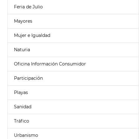
Feria de Julio
Mayores
Mujer e Igualdad
Naturia
Oficina Información Consumidor
Participación
Playas
Sanidad
Tráfico
Urbanismo