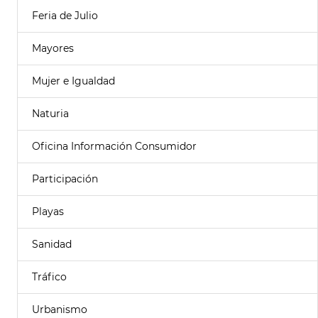
Feria de Julio
Mayores
Mujer e Igualdad
Naturia
Oficina Información Consumidor
Participación
Playas
Sanidad
Tráfico
Urbanismo