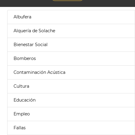
Albufera
Alquería de Solache
Bienestar Social
Bomberos
Contaminación Acústica
Cultura
Educación
Empleo
Fallas