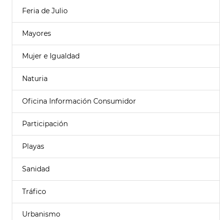
Feria de Julio
Mayores
Mujer e Igualdad
Naturia
Oficina Información Consumidor
Participación
Playas
Sanidad
Tráfico
Urbanismo