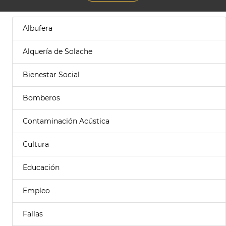
Albufera
Alquería de Solache
Bienestar Social
Bomberos
Contaminación Acústica
Cultura
Educación
Empleo
Fallas