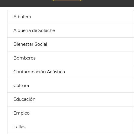
Albufera
Alquería de Solache
Bienestar Social
Bomberos
Contaminación Acústica
Cultura
Educación
Empleo
Fallas