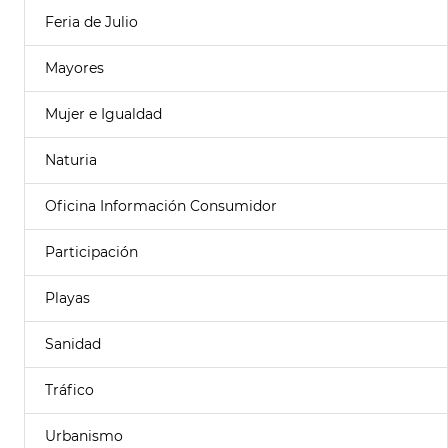
Feria de Julio
Mayores
Mujer e Igualdad
Naturia
Oficina Información Consumidor
Participación
Playas
Sanidad
Tráfico
Urbanismo