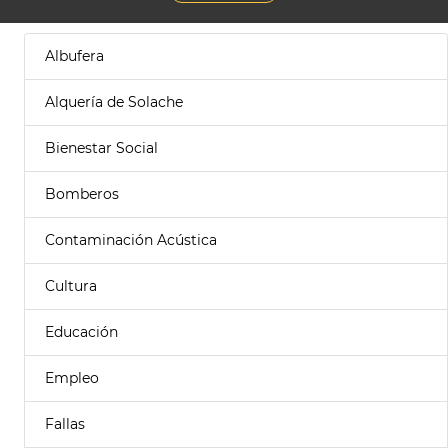
Albufera
Alquería de Solache
Bienestar Social
Bomberos
Contaminación Acústica
Cultura
Educación
Empleo
Fallas