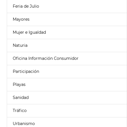
Feria de Julio
Mayores
Mujer e Igualdad
Naturia
Oficina Información Consumidor
Participación
Playas
Sanidad
Tráfico
Urbanismo