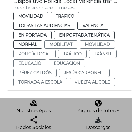
Dispositivo Policía Local València tráfico obras Pérez Galdós vuelta cole
modificado hace 11 meses
MOVILIDAD
TRÁFICO
TODAS LAS AUDIENCIAS
VALENCIA
EN PORTADA
EN PORTADA TEMÁTICA
NORMAL
MOBILITAT
MOVILIDAD
POLICÍA LOCAL
TRÁFICO
TRÀNSIT
EDUCACIÓ
EDUCACIÓN
PÉREZ GALDÓS
JESÚS CARBONELL
TORNADA A ESCOLA
VUELTA AL COLE
Nuestras Apps
Páginas de Interés
Redes Sociales
Descargas