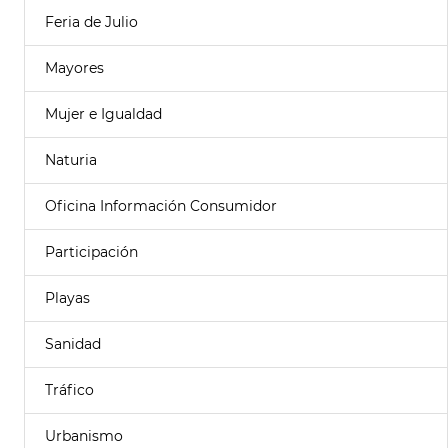
Feria de Julio
Mayores
Mujer e Igualdad
Naturia
Oficina Información Consumidor
Participación
Playas
Sanidad
Tráfico
Urbanismo