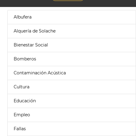
Albufera
Alquería de Solache
Bienestar Social
Bomberos
Contaminación Acústica
Cultura
Educación
Empleo
Fallas