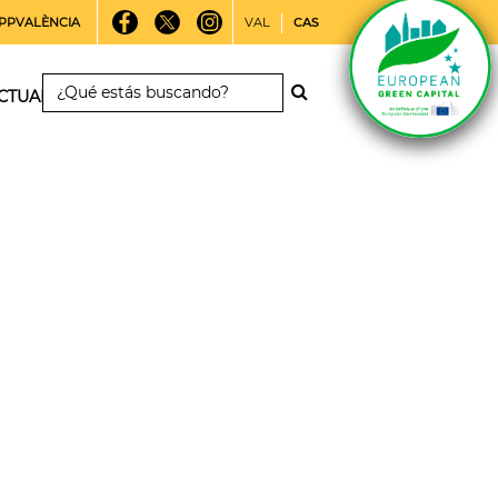
PPVALÈNCIA
VAL
CAS
CTUALIDAD