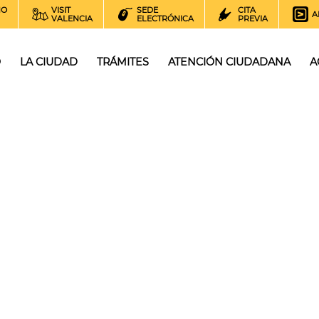
NO
VISIT
SEDE
CITA
A
VALENCIA
ELECTRÓNICA
PREVIA
O
LA CIUDAD
TRÁMITES
ATENCIÓN CIUDADANA
A