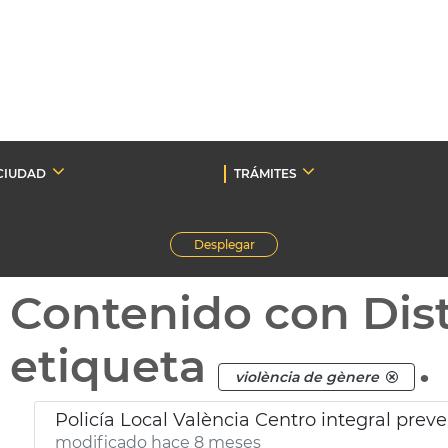
CIUDAD
TRÁMITES
Desplegar
Contenido con Dist
etiqueta
.
violència de gènere
Policía Local València Centro integral prev
modificado hace 8 meses