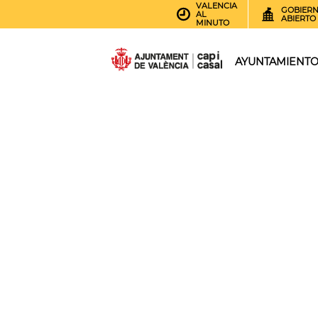
VALENCIA
GOBIER
AL
ABIERTO
MINUTO
AYUNTAMIENT