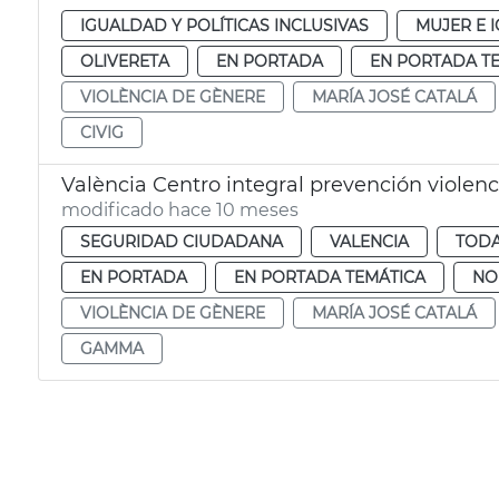
IGUALDAD Y POLÍTICAS INCLUSIVAS
MUJER E 
OLIVERETA
EN PORTADA
EN PORTADA T
VIOLÈNCIA DE GÈNERE
MARÍA JOSÉ CATALÁ
CIVIG
València Centro integral prevención violen
modificado hace 10 meses
SEGURIDAD CIUDADANA
VALENCIA
TODA
EN PORTADA
EN PORTADA TEMÁTICA
NO
VIOLÈNCIA DE GÈNERE
MARÍA JOSÉ CATALÁ
GAMMA