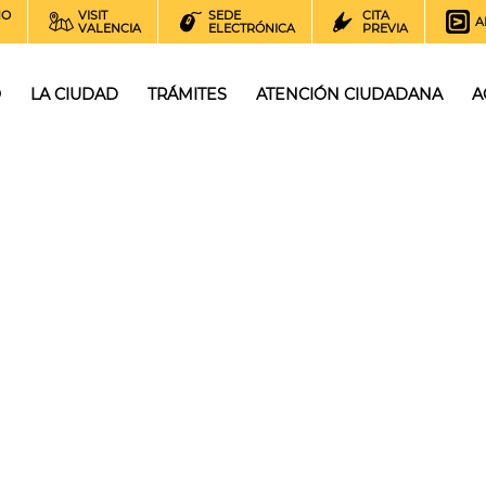
NO
VISIT
SEDE
CITA
A
VALENCIA
ELECTRÓNICA
PREVIA
O
LA CIUDAD
TRÁMITES
ATENCIÓN CIUDADANA
A