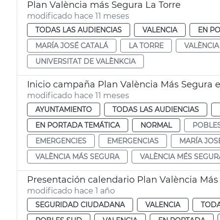
Plan València más Segura La Torre
modificado hace 11 meses
TODAS LAS AUDIENCIAS
VALENCIA
EN P
MARÍA JOSÉ CATALÁ
LA TORRE
VALÈNCIA
UNIVERSITAT DE VALÈNKCIA
Inicio campaña Plan València Más Segura 
modificado hace 11 meses
AYUNTAMIENTO
TODAS LAS AUDIENCIAS
EN PORTADA TEMÁTICA
NORMAL
POBLES
EMERGENCIES
EMERGENCIAS
MARÍA JOS
VALÈNCIA MÁS SEGURA
VALÈNCIA MÉS SEGUR
Presentación calendario Plan València Más
modificado hace 1 año
SEGURIDAD CIUDADANA
VALENCIA
TODA