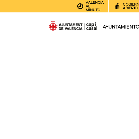
VALENCIA
GOBIER
AL
ABIERTO
MINUTO
AYUNTAMIENT