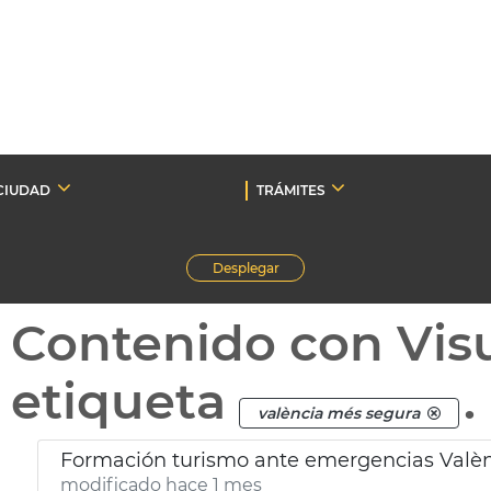
CIUDAD
TRÁMITES
Desplegar
Contenido con Vis
etiqueta
.
valència més segura
Formación turismo ante emergencias Valè
modificado hace 1 mes