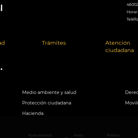
46002
Horari
Teléf
ad
Trámites
Atención
ciudadana
.
Medio ambiente y salud
Derec
Protección ciudadana
Movil
Hacienda
Accesibilidad
Aviso
Política