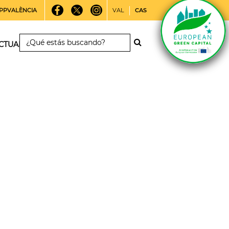
PPVALÈNCIA
VAL
CAS
CTUALIDAD