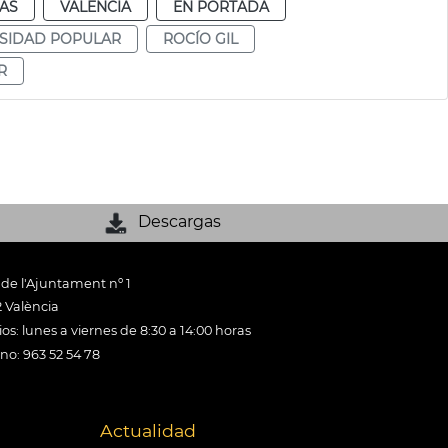
IAS
VALENCIA
EN PORTADA
SIDAD POPULAR
ROCÍO GIL
R
Descargas
 de l'Ajuntament nº 1
 València
os: lunes a viernes de 8:30 a 14:00 horas
ono: 963 52 54 78
Actualidad