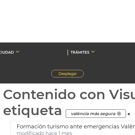
CIUDAD
TRÁMITES
Desplegar
Contenido con Vis
etiqueta
.
valència más segura
Formación turismo ante emergencias Valè
modificado hace 1 mes