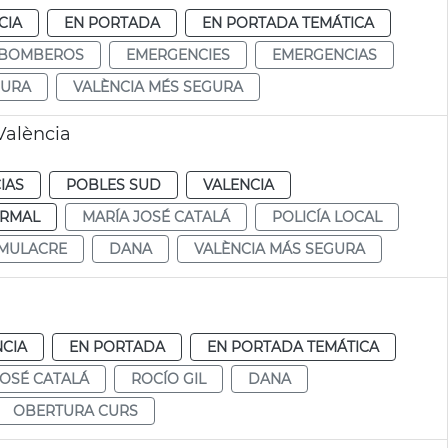
CIA
EN PORTADA
EN PORTADA TEMÁTICA
BOMBEROS
EMERGENCIES
EMERGENCIAS
GURA
VALÈNCIA MÉS SEGURA
València
IAS
POBLES SUD
VALENCIA
RMAL
MARÍA JOSÉ CATALÁ
POLICÍA LOCAL
IMULACRE
DANA
VALÈNCIA MÁS SEGURA
NCIA
EN PORTADA
EN PORTADA TEMÁTICA
JOSÉ CATALÁ
ROCÍO GIL
DANA
OBERTURA CURS