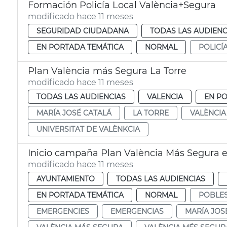
Formación Policía Local València+Segura
modificado hace 11 meses
SEGURIDAD CIUDADANA
TODAS LAS AUDIENC
EN PORTADA TEMÁTICA
NORMAL
POLICÍ
Plan València más Segura La Torre
modificado hace 11 meses
TODAS LAS AUDIENCIAS
VALENCIA
EN P
MARÍA JOSÉ CATALÁ
LA TORRE
VALÈNCIA
UNIVERSITAT DE VALÈNKCIA
Inicio campaña Plan València Más Segura 
modificado hace 11 meses
AYUNTAMIENTO
TODAS LAS AUDIENCIAS
EN PORTADA TEMÁTICA
NORMAL
POBLES
EMERGENCIES
EMERGENCIAS
MARÍA JOS