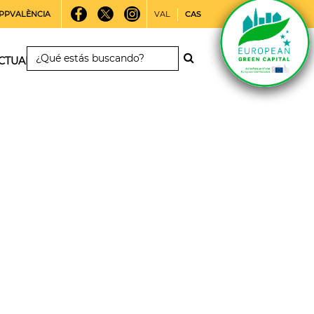
PPVALÈNCIA
VAL
CAS
CTUALIDAD