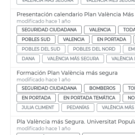
VALÈNCIA MÁS SEGURA
VALÈNCIA MÉS SEGUR
Presentación calendario Plan València Más
modificado hace 1 año
SEGURIDAD CIUDADANA
VALENCIA
TODA
POBLES SUD
VALENCIA
EN PORTADA
POBLES DEL SUD
POBLES DEL NORD
EM
DANA
VALÈNCIA MÁS SEGURA
VALÈNCIA
Formación Plan València más segura
modificado hace 1 año
SEGURIDAD CIUDADANA
BOMBEROS
TO
EN PORTADA
EN PORTADA TEMÁTICA
NO
JULIA CLIMENT
PEDANÍAS
VALÈNCIA MÁS
Pla València más Segura. Universitat Popul
modificado hace 1 año