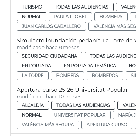
TURISMO
TODAS LAS AUDIENCIAS
VALEN
NORMAL
PAULA LLOBET
BOMBERS
JUAN CARLOS CABALLERO
VALÈNCIA MÁS SE
Simulacro inundación pedanía La Torre de 
modificado hace 8 meses
SEGURIDAD CIUDADANA
TODAS LAS AUDIENC
EN PORTADA
EN PORTADA TEMÁTICA
NO
LA TORRE
BOMBERS
BOMBEROS
S
Apertura curso 25-26 Universitat Popular
modificado hace 10 meses
ALCALDÍA
TODAS LAS AUDIENCIAS
VALE
NORMAL
UNIVERSITAT POPULAR
MARÍA 
VALÈNCIA MÁS SEGURA
APERTURA CURSO