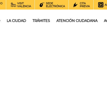
NO
VISIT
SEDE
CITA
A
VALENCIA
ELECTRÓNICA
PREVIA
O
LA CIUDAD
TRÁMITES
ATENCIÓN CIUDADANA
A