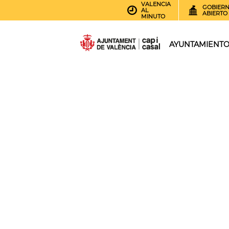
VALENCIA
GOBIER
AL
ABIERTO
MINUTO
AYUNTAMIENT