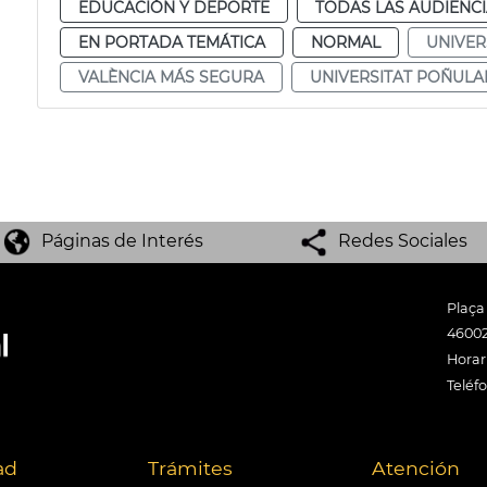
EDUCACIÓN Y DEPORTE
TODAS LAS AUDIENC
EN PORTADA TEMÁTICA
NORMAL
UNIVER
VALÈNCIA MÁS SEGURA
UNIVERSITAT POÑULA
Páginas de Interés
Redes Sociales
Plaça
46002
Horari
Teléf
ad
Trámites
Atención