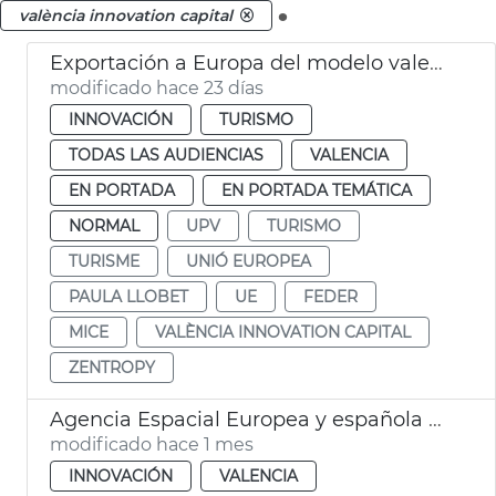
.
valència innovation capital
Exportación a Europa del modelo valenciano de turismo de congresos
modificado hace 23 días
INNOVACIÓN
TURISMO
TODAS LAS AUDIENCIAS
VALENCIA
EN PORTADA
EN PORTADA TEMÁTICA
NORMAL
UPV
TURISMO
TURISME
UNIÓ EUROPEA
PAULA LLOBET
UE
FEDER
MICE
VALÈNCIA INNOVATION CAPITAL
ZENTROPY
Agencia Espacial Europea y española seleccionan València para sistema de alerta de inundaciones
modificado hace 1 mes
INNOVACIÓN
VALENCIA