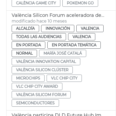
CALÈNCIA GAME CITY
POKEMON GO
València Silicon Forum aceleradora de talento
modificado hace 10 meses
ALCALDÍA
INNOVACIÓN
VALENCIA
TODAS LAS AUDIENCIAS
VALENCIA
EN PORTADA
EN PORTADA TEMÁTICA
NORMAL
MARÍA JOSÉ CATALÁ
VALÈNCIA INNOVATION CAPITAL
VALÈNCIA SILICON CLÚSTER
MICROCHIPS
VLC CHIP CITY
VLC CHIP CITY AWARD
VALÈNCIA SILICOM FORUM
SEMICONDUCTORES
València participa DLD Future Hub Impact of AI