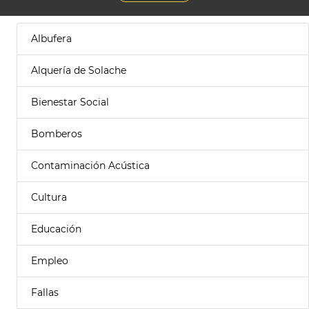
Albufera
Alquería de Solache
Bienestar Social
Bomberos
Contaminación Acústica
Cultura
Educación
Empleo
Fallas