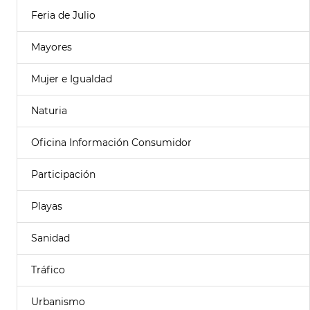
Feria de Julio
Mayores
Mujer e Igualdad
Naturia
Oficina Información Consumidor
Participación
Playas
Sanidad
Tráfico
Urbanismo