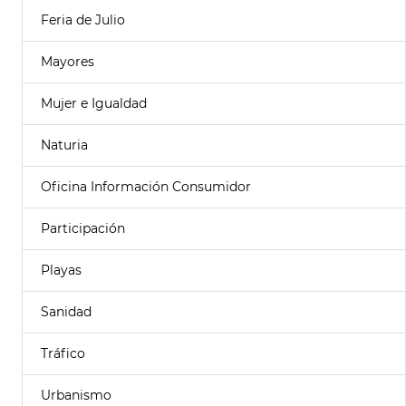
Feria de Julio
Mayores
Mujer e Igualdad
Naturia
Oficina Información Consumidor
Participación
Playas
Sanidad
Tráfico
Urbanismo