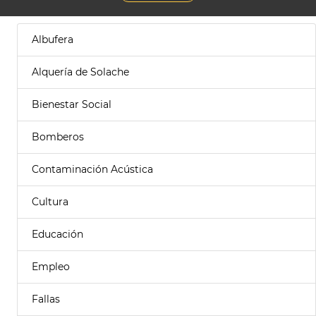
Albufera
Alquería de Solache
Bienestar Social
Bomberos
Contaminación Acústica
Cultura
Educación
Empleo
Fallas