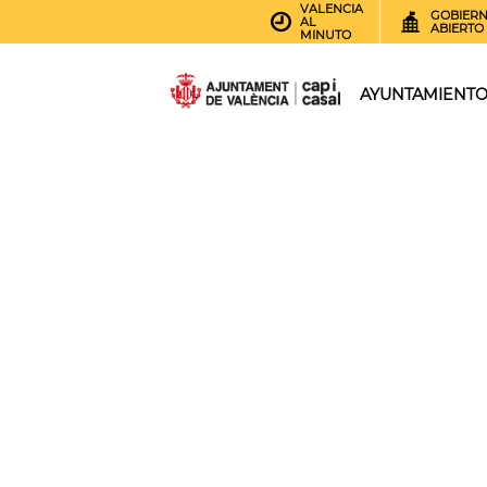
VALENCIA
GOBIER
AL
ABIERTO
MINUTO
AYUNTAMIENT