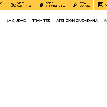
NO
VISIT
SEDE
CITA
A
VALENCIA
ELECTRÓNICA
PREVIA
O
LA CIUDAD
TRÁMITES
ATENCIÓN CIUDADANA
A