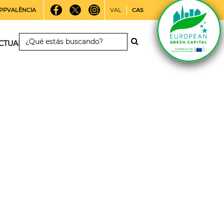
PPVALÈNCIA
VAL
CAS
CTUALIDAD