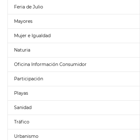
Feria de Julio
Mayores
Mujer e Igualdad
Naturia
Oficina Información Consumidor
Participación
Playas
Sanidad
Tráfico
Urbanismo