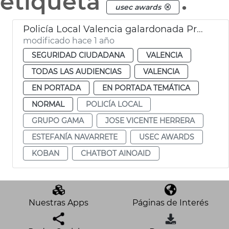
etiqueta
.
usec awards
Policía Local Valencia galardonada Premios USEC
modificado hace 1 año
SEGURIDAD CIUDADANA
VALENCIA
TODAS LAS AUDIENCIAS
VALENCIA
EN PORTADA
EN PORTADA TEMÁTICA
NORMAL
POLICÍA LOCAL
GRUPO GAMA
JOSE VICENTE HERRERA
ESTEFANÍA NAVARRETE
USEC AWARDS
KOBAN
CHATBOT AINOAID
Nuestras Apps
Páginas de Interés