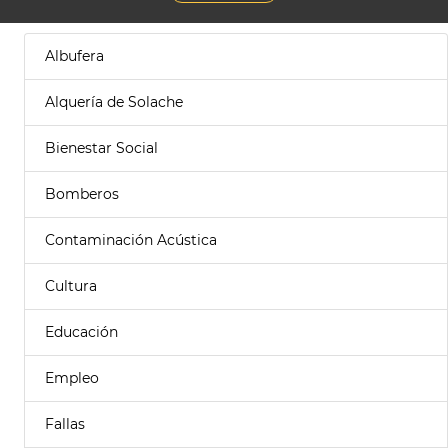
Albufera
Alquería de Solache
Bienestar Social
Bomberos
Contaminación Acústica
Cultura
Educación
Empleo
Fallas