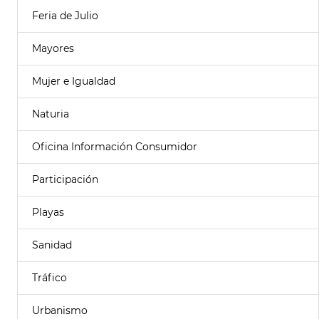
Feria de Julio
Mayores
Mujer e Igualdad
Naturia
Oficina Información Consumidor
Participación
Playas
Sanidad
Tráfico
Urbanismo