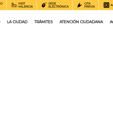
NO
VISIT
SEDE
CITA
A
VALENCIA
ELECTRÓNICA
PREVIA
O
LA CIUDAD
TRÁMITES
ATENCIÓN CIUDADANA
A