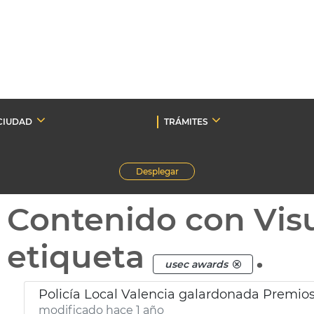
CIUDAD
TRÁMITES
Desplegar
Contenido con Vis
etiqueta
.
usec awards
Policía Local Valencia galardonada Premio
modificado hace 1 año