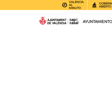
VALENCIA
GOBIER
AL
ABIERTO
MINUTO
AYUNTAMIENT