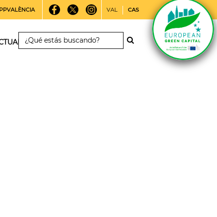
PPVALÈNCIA
VAL
CAS
CTUALIDAD