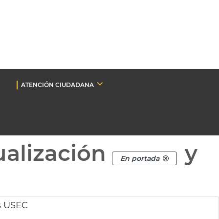
ATENCIÓN CIUDADANA
ualización
y
En portada
s USEC