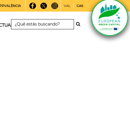
PPVALÈNCIA
VAL
CAS
CTUALIDAD