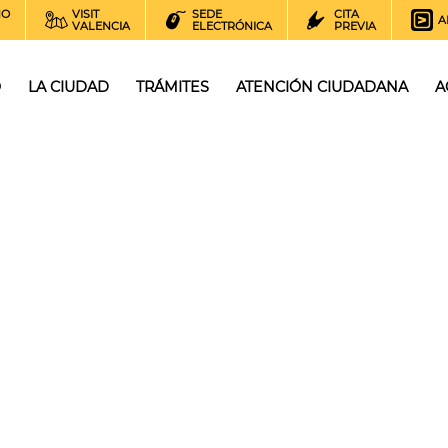
NO
VISIT
SEDE
CITA
A
VALENCIA
ELECTRÓNICA
PREVIA
O
LA CIUDAD
TRÁMITES
ATENCIÓN CIUDADANA
A