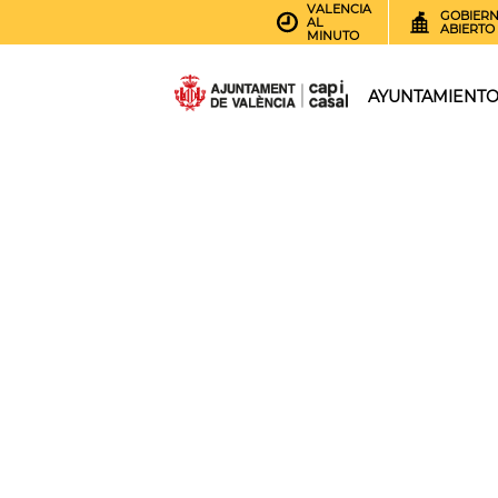
VALENCIA
GOBIER
AL
ABIERTO
MINUTO
AYUNTAMIENT