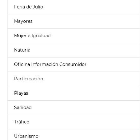
Feria de Julio
Mayores
Mujer e Igualdad
Naturia
Oficina Información Consumidor
Participación
Playas
Sanidad
Tráfico
Urbanismo