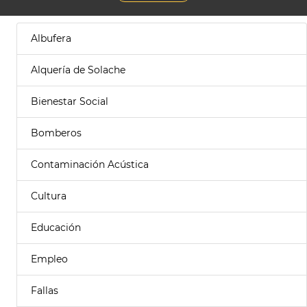
Albufera
Alquería de Solache
Bienestar Social
Bomberos
Contaminación Acústica
Cultura
Educación
Empleo
Fallas