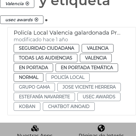
y etiqueta
Valencia
.
usec awards
Policía Local Valencia galardonada Premios USEC
modificado hace 1 año
SEGURIDAD CIUDADANA
VALENCIA
TODAS LAS AUDIENCIAS
VALENCIA
EN PORTADA
EN PORTADA TEMÁTICA
NORMAL
POLICÍA LOCAL
GRUPO GAMA
JOSE VICENTE HERRERA
ESTEFANÍA NAVARRETE
USEC AWARDS
KOBAN
CHATBOT AINOAID
Nuestras Apps
Páginas de Interés