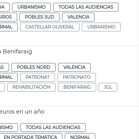
DA
URBANISMO
TODAS LAS AUDIENCIAS
GIROS
POBLES SUD
VALENCIA
RMAL
CASTELLAR OLIVERAL
URBANISMO
o Benifaraig
AS
POBLES NORD
VALENCIA
RMAL
PATRONAT
PATRONATO
REHABILITACIÓN
BENIFARAIG
JGL
 euros en un año
NISMO
TODAS LAS AUDIENCIAS
EN PORTADA TEMÁTICA
NORMAL