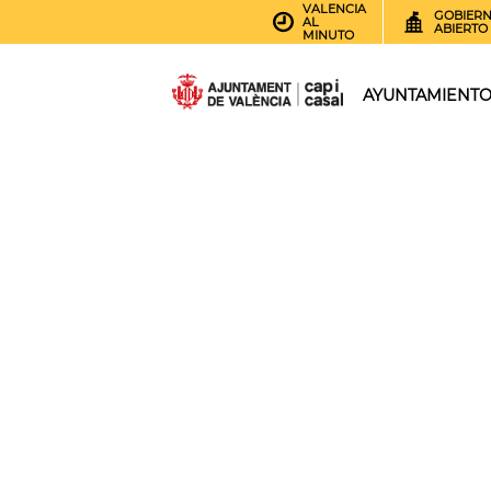
VALENCIA
GOBIER
AL
ABIERTO
MINUTO
AYUNTAMIENT