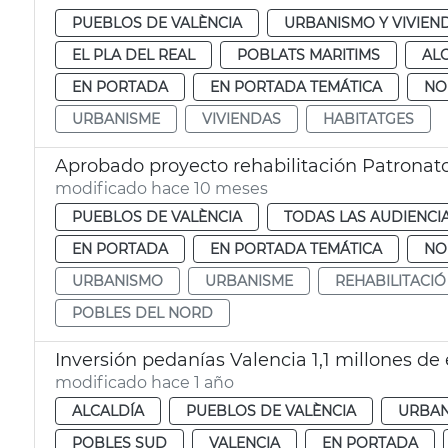
PUEBLOS DE VALÈNCIA
URBANISMO Y VIVIEN
EL PLA DEL REAL
POBLATS MARITIMS
AL
EN PORTADA
EN PORTADA TEMÁTICA
NO
URBANISME
VIVIENDAS
HABITATGES
Aprobado proyecto rehabilitación Patronat
modificado hace 10 meses
PUEBLOS DE VALÈNCIA
TODAS LAS AUDIENCI
EN PORTADA
EN PORTADA TEMÁTICA
NO
URBANISMO
URBANISME
REHABILITACIÓ
POBLES DEL NORD
Inversión pedanías Valencia 1,1 millones de
modificado hace 1 año
ALCALDÍA
PUEBLOS DE VALÈNCIA
URBA
POBLES SUD
VALENCIA
EN PORTADA