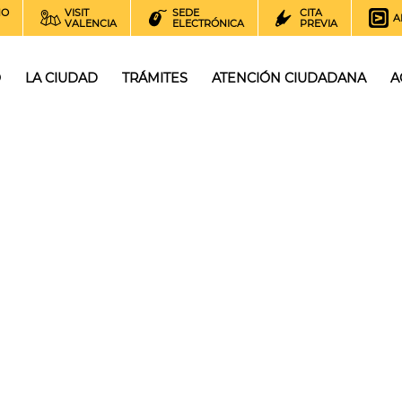
NO
VISIT
SEDE
CITA
A
VALENCIA
ELECTRÓNICA
PREVIA
O
LA CIUDAD
TRÁMITES
ATENCIÓN CIUDADANA
A