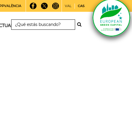
PPVALÈNCIA
VAL
CAS
CTUALIDAD