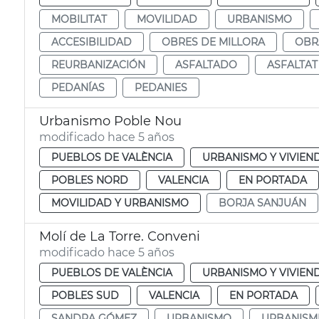
MOBILITAT
MOVILIDAD
URBANISMO
ACCESIBILIDAD
OBRES DE MILLORA
OBR
REURBANIZACIÓN
ASFALTADO
ASFALTAT
PEDANÍAS
PEDANIES
Urbanismo Poble Nou
modificado hace 5 años
PUEBLOS DE VALÈNCIA
URBANISMO Y VIVIEN
POBLES NORD
VALENCIA
EN PORTADA
MOVILIDAD Y URBANISMO
BORJA SANJUÁN
Molí de La Torre. Conveni
modificado hace 5 años
PUEBLOS DE VALÈNCIA
URBANISMO Y VIVIEN
POBLES SUD
VALENCIA
EN PORTADA
SANDRA GÓMEZ
URBANISMO
URBANISM