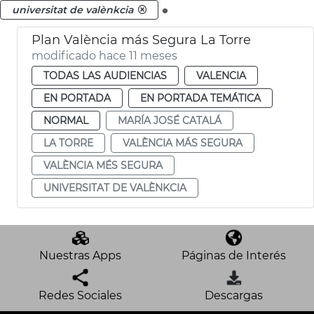
.
universitat de valènkcia
Plan València más Segura La Torre
modificado hace 11 meses
TODAS LAS AUDIENCIAS
VALENCIA
EN PORTADA
EN PORTADA TEMÁTICA
NORMAL
MARÍA JOSÉ CATALÁ
LA TORRE
VALÈNCIA MÁS SEGURA
VALÈNCIA MÉS SEGURA
UNIVERSITAT DE VALÈNKCIA
Nuestras Apps
Páginas de Interés
Redes Sociales
Descargas