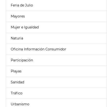
Feria de Julio
Mayores
Mujer e Igualdad
Naturia
Oficina Información Consumidor
Participación
Playas
Sanidad
Tráfico
Urbanismo