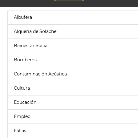
Albufera
Alquería de Solache
Bienestar Social
Bomberos
Contaminación Acústica
Cultura
Educación
Empleo
Fallas