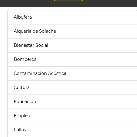
Albufera
Alquería de Solache
Bienestar Social
Bomberos
Contaminación Acústica
Cultura
Educación
Empleo
Fallas