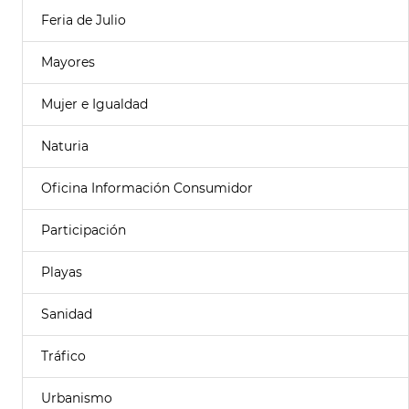
Feria de Julio
Mayores
Mujer e Igualdad
Naturia
Oficina Información Consumidor
Participación
Playas
Sanidad
Tráfico
Urbanismo