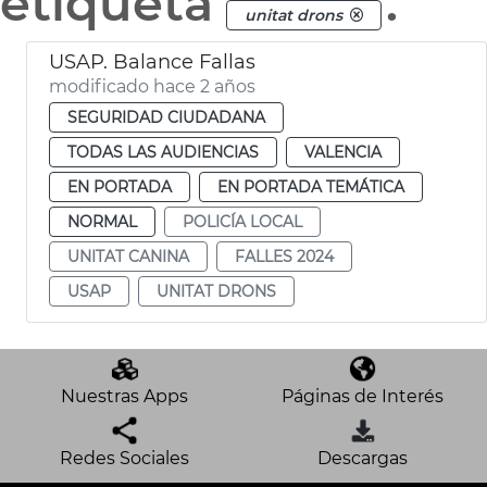
etiqueta
.
unitat drons
USAP. Balance Fallas
modificado hace 2 años
SEGURIDAD CIUDADANA
TODAS LAS AUDIENCIAS
VALENCIA
EN PORTADA
EN PORTADA TEMÁTICA
NORMAL
POLICÍA LOCAL
UNITAT CANINA
FALLES 2024
USAP
UNITAT DRONS
Nuestras Apps
Páginas de Interés
Redes Sociales
Descargas