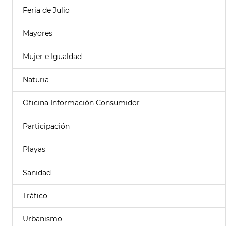
Feria de Julio
Mayores
Mujer e Igualdad
Naturia
Oficina Información Consumidor
Participación
Playas
Sanidad
Tráfico
Urbanismo