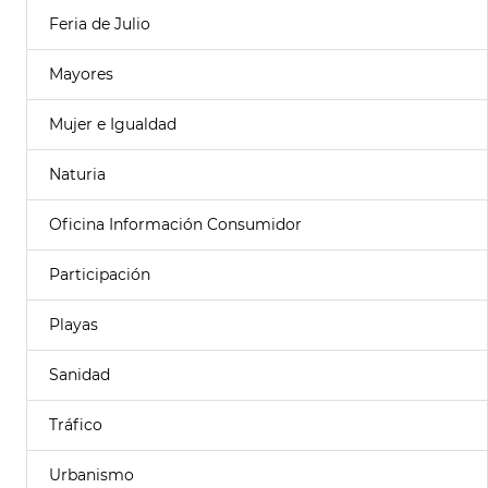
Feria de Julio
Mayores
Mujer e Igualdad
Naturia
Oficina Información Consumidor
Participación
Playas
Sanidad
Tráfico
Urbanismo