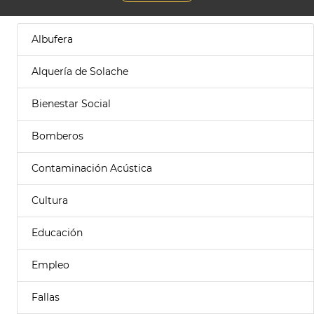
Albufera
Alquería de Solache
Bienestar Social
Bomberos
Contaminación Acústica
Cultura
Educación
Empleo
Fallas