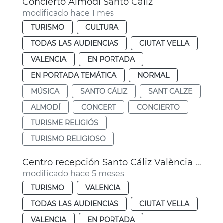
Concierto Almodí Santo Caliz
modificado hace 1 mes
TURISMO
CULTURA
TODAS LAS AUDIENCIAS
CIUTAT VELLA
VALENCIA
EN PORTADA
EN PORTADA TEMÁTICA
NORMAL
MÚSICA
SANTO CÁLIZ
SANT CALZE
ALMODÍ
CONCERT
CONCIERTO
TURISME RELIGIÓS
TURISMO RELIGIOSO
Centro recepción Santo Cáliz València supera expectativas visitantes
modificado hace 5 meses
TURISMO
VALENCIA
TODAS LAS AUDIENCIAS
CIUTAT VELLA
VALENCIA
EN PORTADA