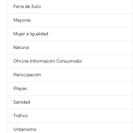
Feria de Julio
Mayores
Mujer e Igualdad
Naturia
Oficina Información Consumidor
Participación
Playas
Sanidad
Tráfico
Urbanismo