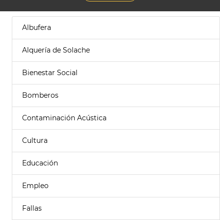
Albufera
Alquería de Solache
Bienestar Social
Bomberos
Contaminación Acústica
Cultura
Educación
Empleo
Fallas