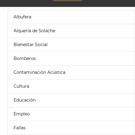
Albufera
Alquería de Solache
Bienestar Social
Bomberos
Contaminación Acústica
Cultura
Educación
Empleo
Fallas