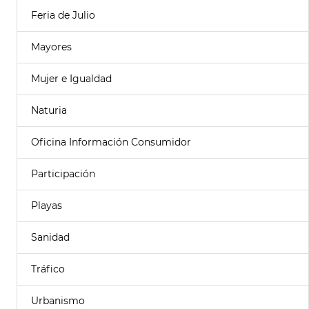
Feria de Julio
Mayores
Mujer e Igualdad
Naturia
Oficina Información Consumidor
Participación
Playas
Sanidad
Tráfico
Urbanismo