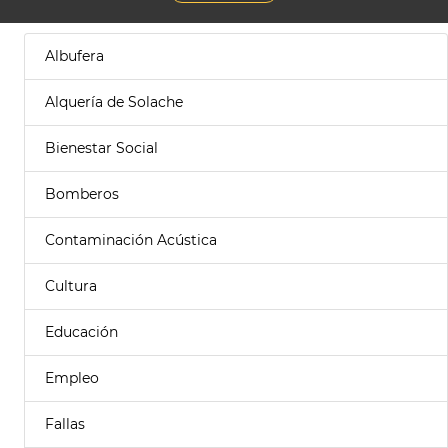
Albufera
Alquería de Solache
Bienestar Social
Bomberos
Contaminación Acústica
Cultura
Educación
Empleo
Fallas