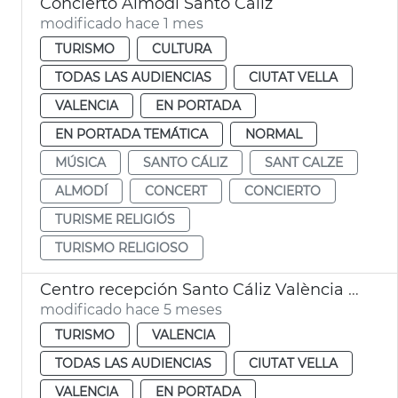
Concierto Almodí Santo Caliz
modificado hace 1 mes
TURISMO
CULTURA
TODAS LAS AUDIENCIAS
CIUTAT VELLA
VALENCIA
EN PORTADA
EN PORTADA TEMÁTICA
NORMAL
MÚSICA
SANTO CÁLIZ
SANT CALZE
ALMODÍ
CONCERT
CONCIERTO
TURISME RELIGIÓS
TURISMO RELIGIOSO
Centro recepción Santo Cáliz València supera expectativas visitantes
modificado hace 5 meses
TURISMO
VALENCIA
TODAS LAS AUDIENCIAS
CIUTAT VELLA
VALENCIA
EN PORTADA