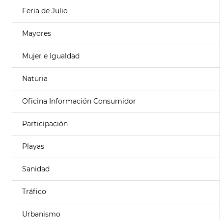
Feria de Julio
Mayores
Mujer e Igualdad
Naturia
Oficina Información Consumidor
Participación
Playas
Sanidad
Tráfico
Urbanismo