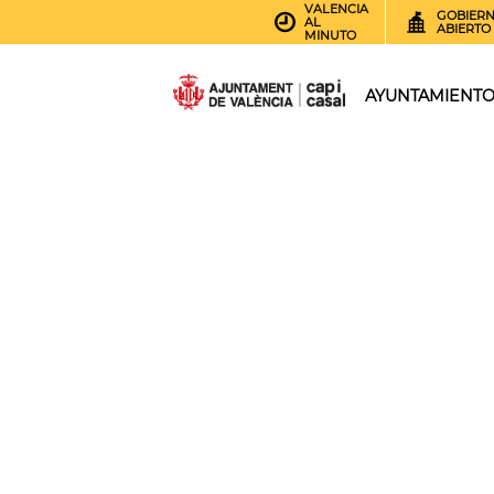
VALENCIA
GOBIER
AL
ABIERTO
MINUTO
AYUNTAMIENT