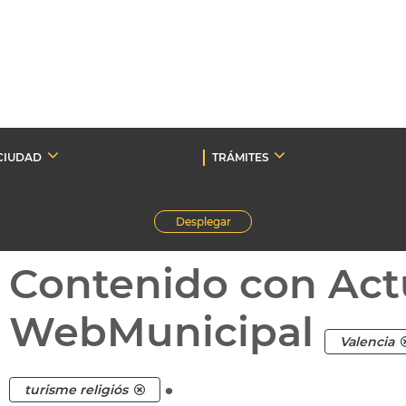
CIUDAD
TRÁMITES
Desplegar
Contenido con Act
WebMunicipal
Valencia
.
turisme religiós