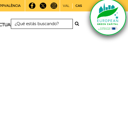
PPVALÈNCIA
VAL
CAS
CTUALIDAD