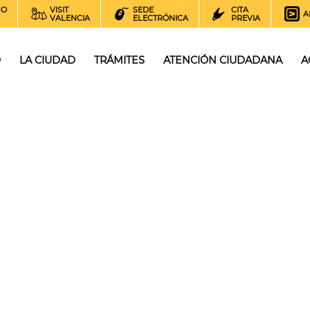
NO
VISIT
SEDE
CITA
A
VALENCIA
ELECTRÓNICA
PREVIA
O
LA CIUDAD
TRÁMITES
ATENCIÓN CIUDADANA
A