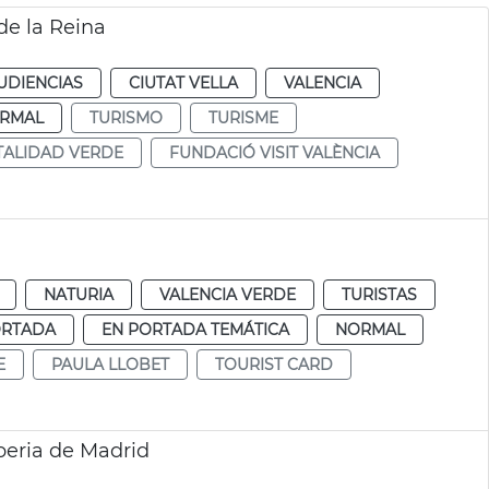
de la Reina
UDIENCIAS
CIUTAT VELLA
VALENCIA
RMAL
TURISMO
TURISME
TALIDAD VERDE
FUNDACIÓ VISIT VALÈNCIA
NATURIA
VALENCIA VERDE
TURISTAS
ORTADA
EN PORTADA TEMÁTICA
NORMAL
E
PAULA LLOBET
TOURIST CARD
beria de Madrid