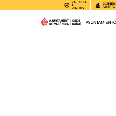
VALENCIA
GOBIER
AL
ABIERTO
MINUTO
AYUNTAMIENT