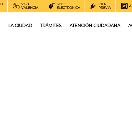
NO
VISIT
SEDE
CITA
A
VALENCIA
ELECTRÓNICA
PREVIA
O
LA CIUDAD
TRÁMITES
ATENCIÓN CIUDADANA
A