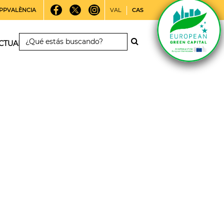
PPVALÈNCIA
VAL
CAS
CTUALIDAD