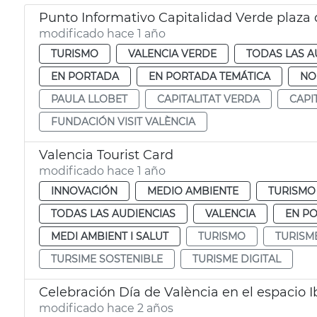
Punto Informativo Capitalidad Verde plaza 
modificado hace 1 año
TURISMO
VALENCIA VERDE
TODAS LAS A
EN PORTADA
EN PORTADA TEMÁTICA
NO
PAULA LLOBET
CAPITALITAT VERDA
CAPI
FUNDACIÓN VISIT VALÈNCIA
Valencia Tourist Card
modificado hace 1 año
INNOVACIÓN
MEDIO AMBIENTE
TURISMO
TODAS LAS AUDIENCIAS
VALENCIA
EN P
MEDI AMBIENT I SALUT
TURISMO
TURISM
TURSIME SOSTENIBLE
TURISME DIGITAL
Celebración Día de València en el espacio I
modificado hace 2 años