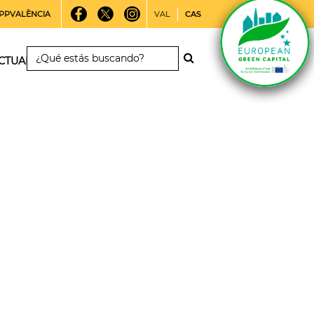
PPVALÈNCIA
VAL
CAS
CTUALIDAD