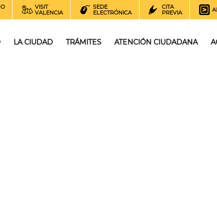
NO
VISIT
SEDE
CITA
A
VALENCIA
ELECTRÓNICA
PREVIA
O
LA CIUDAD
TRÁMITES
ATENCIÓN CIUDADANA
A