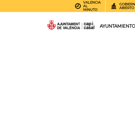
VALENCIA
GOBIER
AL
ABIERTO
MINUTO
AYUNTAMIENT