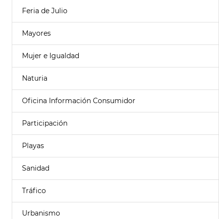
Feria de Julio
Mayores
Mujer e Igualdad
Naturia
Oficina Información Consumidor
Participación
Playas
Sanidad
Tráfico
Urbanismo