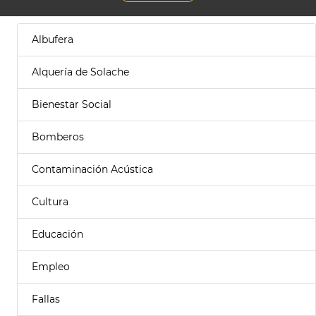
Albufera
Alquería de Solache
Bienestar Social
Bomberos
Contaminación Acústica
Cultura
Educación
Empleo
Fallas