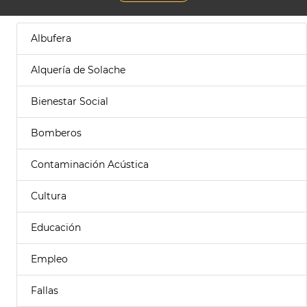
Albufera
Alquería de Solache
Bienestar Social
Bomberos
Contaminación Acústica
Cultura
Educación
Empleo
Fallas