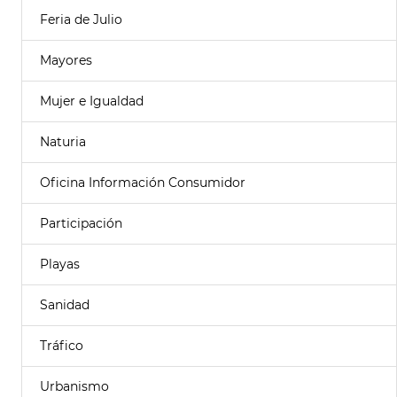
Feria de Julio
Mayores
Mujer e Igualdad
Naturia
Oficina Información Consumidor
Participación
Playas
Sanidad
Tráfico
Urbanismo