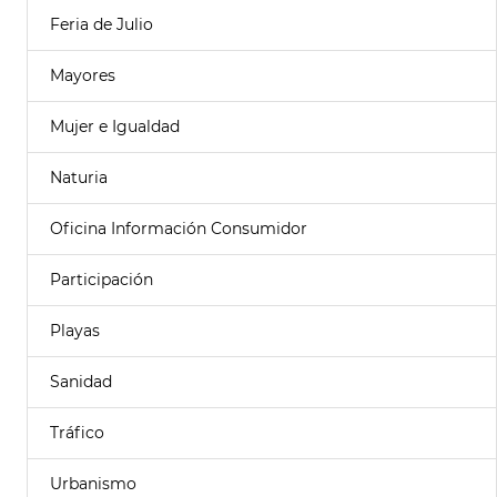
Feria de Julio
Mayores
Mujer e Igualdad
Naturia
Oficina Información Consumidor
Participación
Playas
Sanidad
Tráfico
Urbanismo