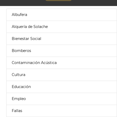
Albufera
Alquería de Solache
Bienestar Social
Bomberos
Contaminación Acústica
Cultura
Educación
Empleo
Fallas