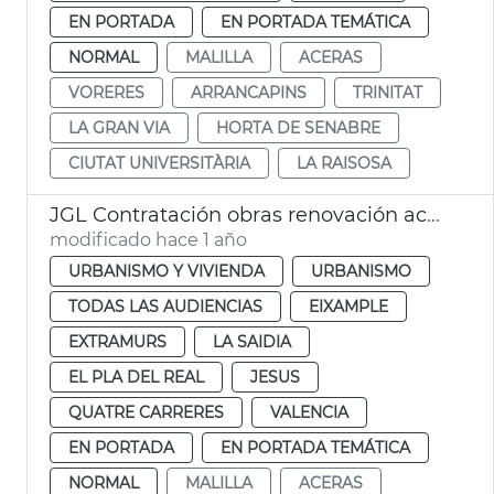
EN PORTADA
EN PORTADA TEMÁTICA
NORMAL
MALILLA
ACERAS
VORERES
ARRANCAPINS
TRINITAT
LA GRAN VIA
HORTA DE SENABRE
CIUTAT UNIVERSITÀRIA
LA RAISOSA
JGL Contratación obras renovación aceras València
modificado hace 1 año
URBANISMO Y VIVIENDA
URBANISMO
TODAS LAS AUDIENCIAS
EIXAMPLE
EXTRAMURS
LA SAIDIA
EL PLA DEL REAL
JESUS
QUATRE CARRERES
VALENCIA
EN PORTADA
EN PORTADA TEMÁTICA
NORMAL
MALILLA
ACERAS