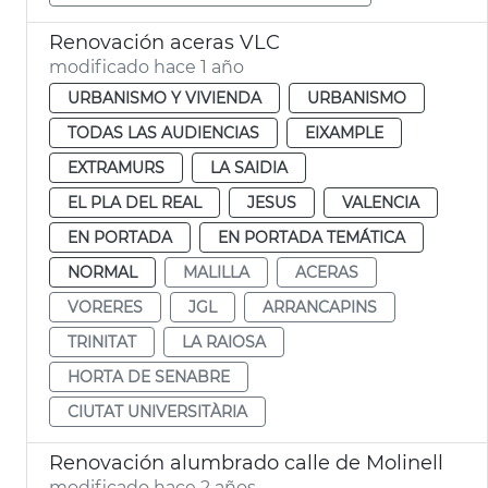
Renovación aceras VLC
modificado hace 1 año
URBANISMO Y VIVIENDA
URBANISMO
TODAS LAS AUDIENCIAS
EIXAMPLE
EXTRAMURS
LA SAIDIA
EL PLA DEL REAL
JESUS
VALENCIA
EN PORTADA
EN PORTADA TEMÁTICA
NORMAL
MALILLA
ACERAS
VORERES
JGL
ARRANCAPINS
TRINITAT
LA RAIOSA
HORTA DE SENABRE
CIUTAT UNIVERSITÀRIA
Renovación alumbrado calle de Molinell
modificado hace 2 años