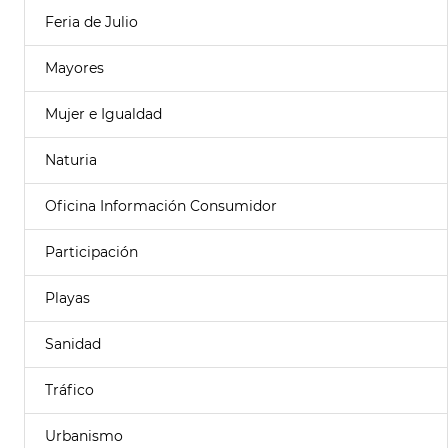
Feria de Julio
Mayores
Mujer e Igualdad
Naturia
Oficina Información Consumidor
Participación
Playas
Sanidad
Tráfico
Urbanismo