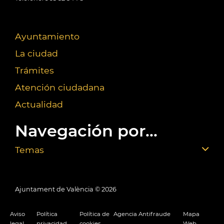
Ayuntamiento
La ciudad
Trámites
Atención ciudadana
Actualidad
Navegación por...
Temas
Ajuntament de València ©
2026
Aviso
Política
Política de
Agencia Antifraude
Mapa
legal
privacidad
cookies
Web