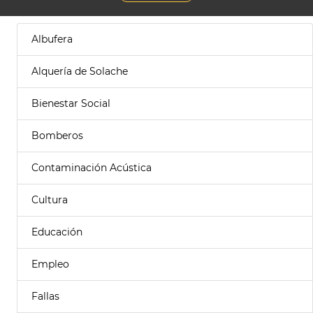
Albufera
Alquería de Solache
Bienestar Social
Bomberos
Contaminación Acústica
Cultura
Educación
Empleo
Fallas