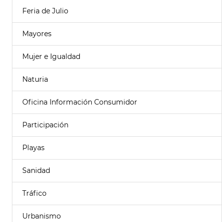
Feria de Julio
Mayores
Mujer e Igualdad
Naturia
Oficina Información Consumidor
Participación
Playas
Sanidad
Tráfico
Urbanismo