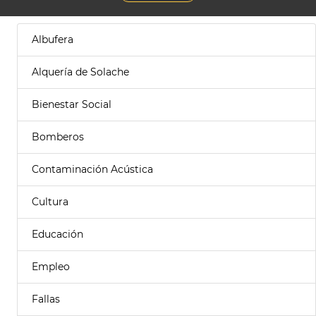
Albufera
Alquería de Solache
Bienestar Social
Bomberos
Contaminación Acústica
Cultura
Educación
Empleo
Fallas