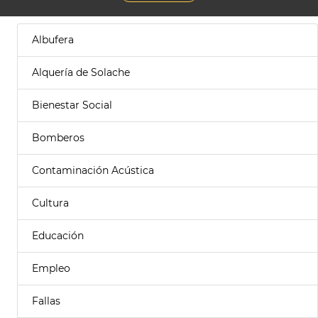
Albufera
Alquería de Solache
Bienestar Social
Bomberos
Contaminación Acústica
Cultura
Educación
Empleo
Fallas