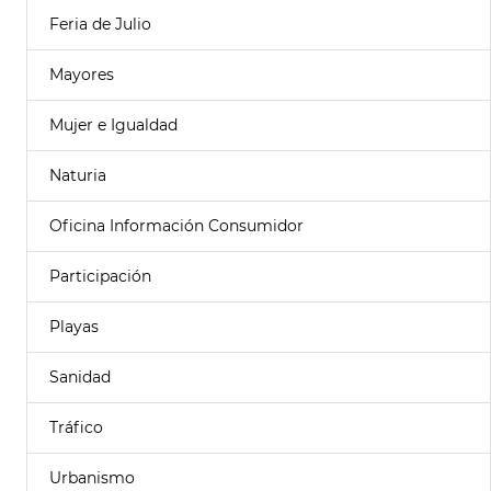
Feria de Julio
Mayores
Mujer e Igualdad
Naturia
Oficina Información Consumidor
Participación
Playas
Sanidad
Tráfico
Urbanismo