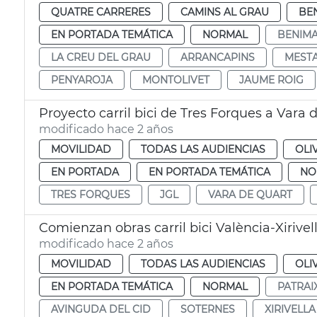
QUATRE CARRERES
CAMINS AL GRAU
BE
EN PORTADA TEMÁTICA
NORMAL
BENIMA
LA CREU DEL GRAU
ARRANCAPINS
MEST
PENYAROJA
MONTOLIVET
JAUME ROIG
Proyecto carril bici de Tres Forques a Vara 
modificado hace 2 años
MOVILIDAD
TODAS LAS AUDIENCIAS
OLI
EN PORTADA
EN PORTADA TEMÁTICA
NO
TRES FORQUES
JGL
VARA DE QUART
Comienzan obras carril bici València-Xirivel
modificado hace 2 años
MOVILIDAD
TODAS LAS AUDIENCIAS
OLI
EN PORTADA TEMÁTICA
NORMAL
PATRAI
AVINGUDA DEL CID
SOTERNES
XIRIVELLA