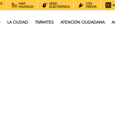
NO
VISIT
SEDE
CITA
A
VALENCIA
ELECTRÓNICA
PREVIA
O
LA CIUDAD
TRÁMITES
ATENCIÓN CIUDADANA
A