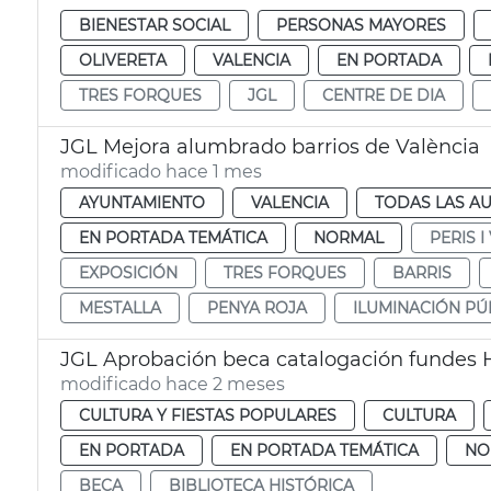
BIENESTAR SOCIAL
PERSONAS MAYORES
OLIVERETA
VALENCIA
EN PORTADA
TRES FORQUES
JGL
CENTRE DE DIA
JGL Mejora alumbrado barrios de València
modificado hace 1 mes
AYUNTAMIENTO
VALENCIA
TODAS LAS AU
EN PORTADA TEMÁTICA
NORMAL
PERIS I
EXPOSICIÓN
TRES FORQUES
BARRIS
MESTALLA
PENYA ROJA
ILUMINACIÓN PÚ
JGL Aprobación beca catalogación fundes H
modificado hace 2 meses
CULTURA Y FIESTAS POPULARES
CULTURA
EN PORTADA
EN PORTADA TEMÁTICA
NO
BECA
BIBLIOTECA HISTÓRICA