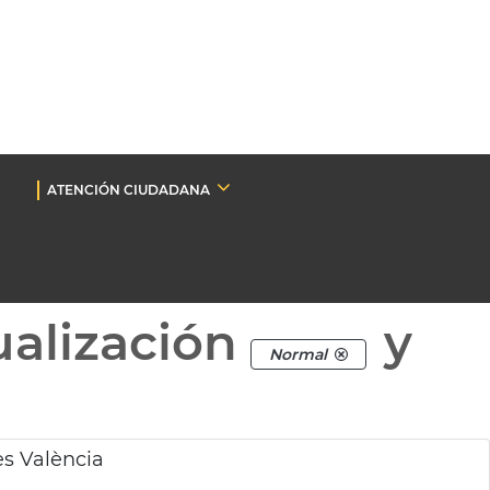
ATENCIÓN CIUDADANA
ualización
y
Normal
es València