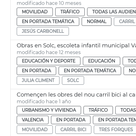
modificado hace 10 meses
MOVILIDAD
TRÁFICO
TODAS LAS AUDIEN
EN PORTADA TEMÁTICA
NORMAL
CARRIL 
JESÚS CARBONELL
Obras en Solc, escoleta infantil municipal V
modificado hace 12 meses
EDUCACIÓN Y DEPORTE
EDUCACIÓN
TOD
EN PORTADA
EN PORTADA TEMÁTICA
NO
JULIA CLIMENT
SOLC
Començen les obres del nou carril bici al c
modificado hace 1 año
URBANISMO Y VIVIENDA
TRÁFICO
TODAS
VALENCIA
EN PORTADA
EN PORTADA TE
MOVILIDAD
CARRIL BICI
TRES FORQUES