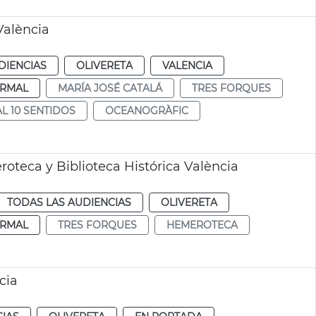
València
DIENCIAS
OLIVERETA
VALENCIA
RMAL
MARÍA JOSÉ CATALÁ
TRES FORQUES
AL 10 SENTIDOS
OCEANOGRÀFIC
oteca y Biblioteca Histórica València
TODAS LAS AUDIENCIAS
OLIVERETA
RMAL
TRES FORQUES
HEMEROTECA
cia