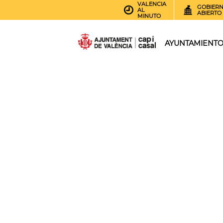
VALENCIA
GOBIER
AL
ABIERTO
MINUTO
AYUNTAMIENT