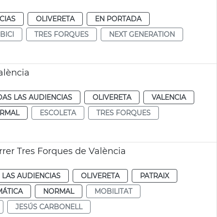
CIAS
OLIVERETA
EN PORTADA
BICI
TRES FORQUES
NEXT GENERATION
alència
AS LAS AUDIENCIAS
OLIVERETA
VALENCIA
RMAL
ESCOLETA
TRES FORQUES
arrer Tres Forques de València
 LAS AUDIENCIAS
OLIVERETA
PATRAIX
MÁTICA
NORMAL
MOBILITAT
JESÚS CARBONELL