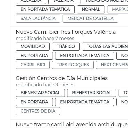
ALCALDÍA
VALENCIA
TODAS LAS AUDIEN
EN PORTADA TEMÁTICA
NORMAL
MARÍA 
SALA LACTÁNCIA
MERCAT DE CASTELLA
Nuevo Carril bici Tres Forques València
modificado hace 7 meses
MOVILIDAD
TRÁFICO
TODAS LAS AUDIEN
EN PORTADA
EN PORTADA TEMÁTICA
NO
CARRIL BICI
TRES FORQUES
NEXT GENER
Gestión Centros de Día Municipales
modificado hace 9 meses
BIENESTAR SOCIAL
BIENESTAR SOCIAL
T
EN PORTADA
EN PORTADA TEMÁTICA
NO
CENTRES DE DIA
Nuevo tramo carril bici avenida archiduque