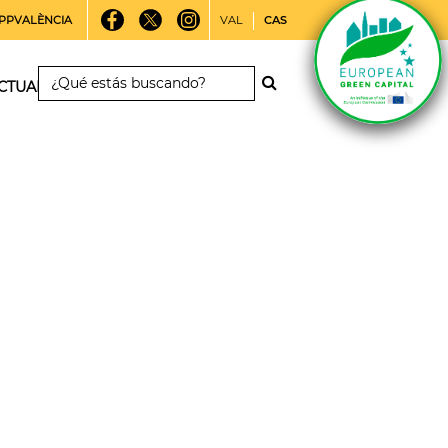
PPVALÈNCIA
VAL
CAS
CTUALIDAD