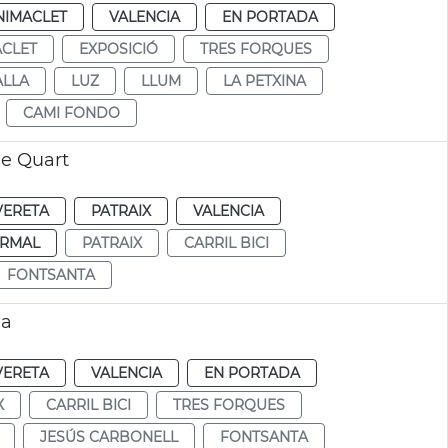
NIMACLET
VALENCIA
EN PORTADA
CLET
EXPOSICIÓ
TRES FORQUES
ALLA
LUZ
LLUM
LA PETXINA
CAMI FONDO
de Quart
VERETA
PATRAIX
VALENCIA
RMAL
PATRAIX
CARRIL BICI
FONTSANTA
la
VERETA
VALENCIA
EN PORTADA
X
CARRIL BICI
TRES FORQUES
JESÚS CARBONELL
FONTSANTA