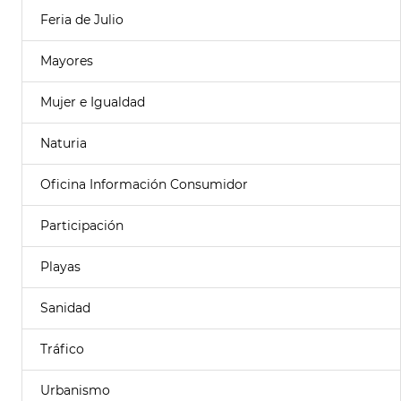
Feria de Julio
Mayores
Mujer e Igualdad
Naturia
Oficina Información Consumidor
Participación
Playas
Sanidad
Tráfico
Urbanismo