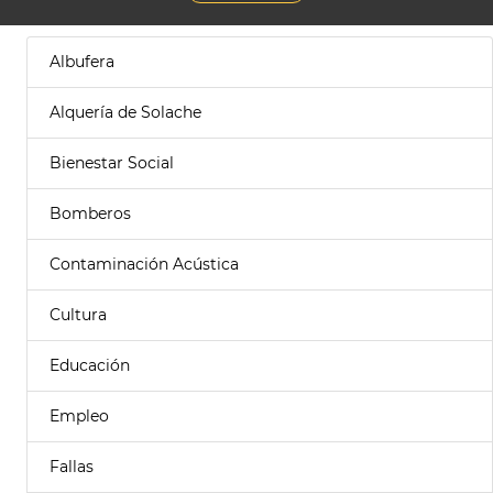
Albufera
Alquería de Solache
Bienestar Social
Bomberos
Contaminación Acústica
Cultura
Educación
Empleo
Fallas