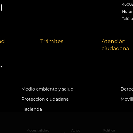
46002
Horari
Teléf
ad
Trámites
Atención
ciudadana
.
Medio ambiente y salud
Derec
Protección ciudadana
Movil
Hacienda
Accesibilidad
Aviso
Política