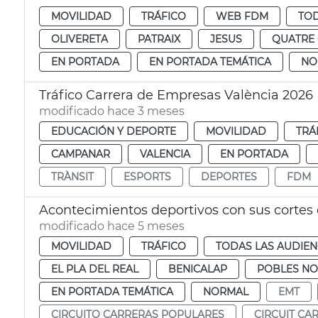
MOVILIDAD
TRÁFICO
WEB FDM
TOD
OLIVERETA
PATRAIX
JESUS
QUATRE
EN PORTADA
EN PORTADA TEMÁTICA
NO
Tráfico Carrera de Empresas València 2026
modificado hace 3 meses
EDUCACIÓN Y DEPORTE
MOVILIDAD
TRÁ
CAMPANAR
VALENCIA
EN PORTADA
TRÀNSIT
ESPORTS
DEPORTES
FDM
Acontecimientos deportivos con sus cortes 
modificado hace 5 meses
MOVILIDAD
TRÁFICO
TODAS LAS AUDIEN
EL PLA DEL REAL
BENICALAP
POBLES N
EN PORTADA TEMÁTICA
NORMAL
EMT
CIRCUITO CARRERAS POPULARES
CIRCUIT CA