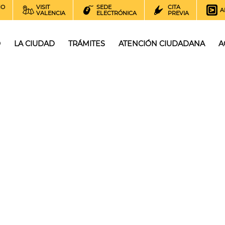
NO
VISIT
SEDE
CITA
A
VALENCIA
ELECTRÓNICA
PREVIA
O
LA CIUDAD
TRÁMITES
ATENCIÓN CIUDADANA
A