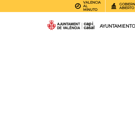
VALENCIA
GOBIER
AL
ABIERTO
MINUTO
AYUNTAMIENT