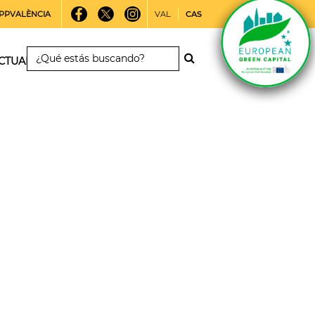
PPVALÈNCIA
VAL
CAS
CTUALIDAD