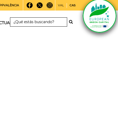
PPVALÈNCIA
VAL
CAS
CTUALIDAD