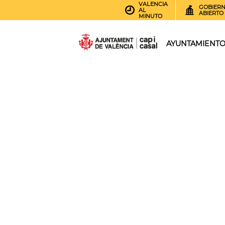
VALENCIA
GOBIER
AL
ABIERTO
MINUTO
AYUNTAMIENT