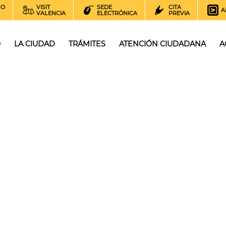
NO
VISIT
SEDE
CITA
A
VALENCIA
ELECTRÓNICA
PREVIA
O
LA CIUDAD
TRÁMITES
ATENCIÓN CIUDADANA
A