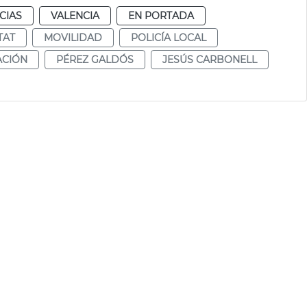
CIAS
VALENCIA
EN PORTADA
TAT
MOVILIDAD
POLICÍA LOCAL
ACIÓN
PÉREZ GALDÓS
JESÚS CARBONELL