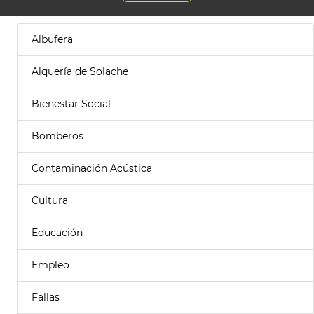
Albufera
Alquería de Solache
Bienestar Social
Bomberos
Contaminación Acústica
Cultura
Educación
Empleo
Fallas