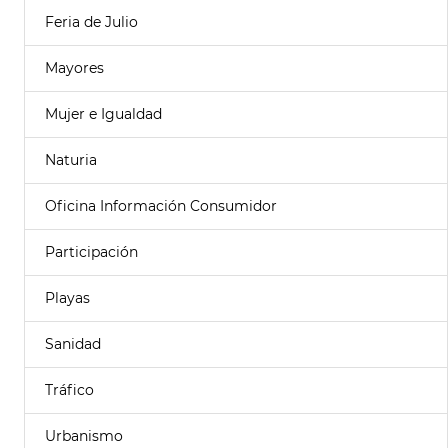
Feria de Julio
Mayores
Mujer e Igualdad
Naturia
Oficina Información Consumidor
Participación
Playas
Sanidad
Tráfico
Urbanismo