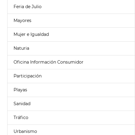
Feria de Julio
Mayores
Mujer e Igualdad
Naturia
Oficina Información Consumidor
Participación
Playas
Sanidad
Tráfico
Urbanismo