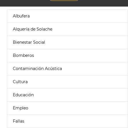
Albufera
Alquería de Solache
Bienestar Social
Bomberos
Contaminación Acústica
Cultura
Educación
Empleo
Fallas