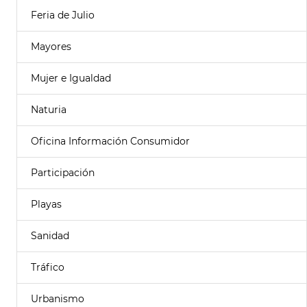
Feria de Julio
Mayores
Mujer e Igualdad
Naturia
Oficina Información Consumidor
Participación
Playas
Sanidad
Tráfico
Urbanismo