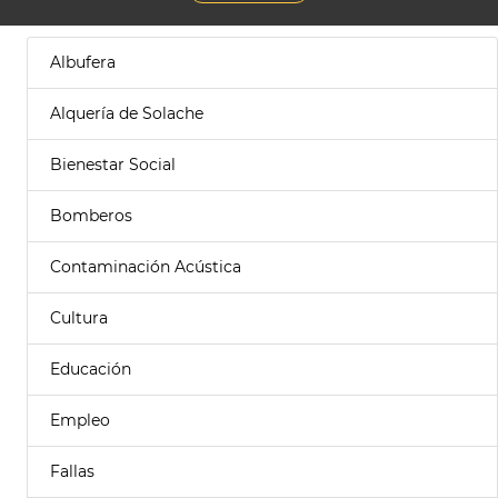
Albufera
Alquería de Solache
Bienestar Social
Bomberos
Contaminación Acústica
Cultura
Educación
Empleo
Fallas