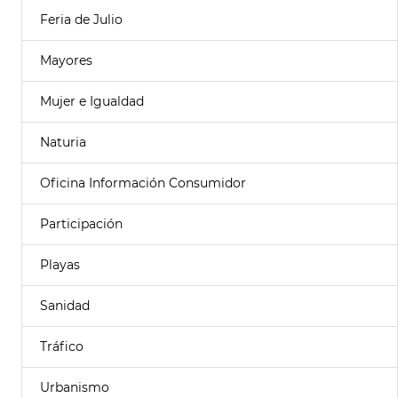
Feria de Julio
Mayores
Mujer e Igualdad
Naturia
Oficina Información Consumidor
Participación
Playas
Sanidad
Tráfico
Urbanismo