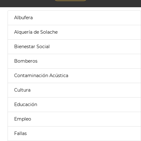
Albufera
Alquería de Solache
Bienestar Social
Bomberos
Contaminación Acústica
Cultura
Educación
Empleo
Fallas