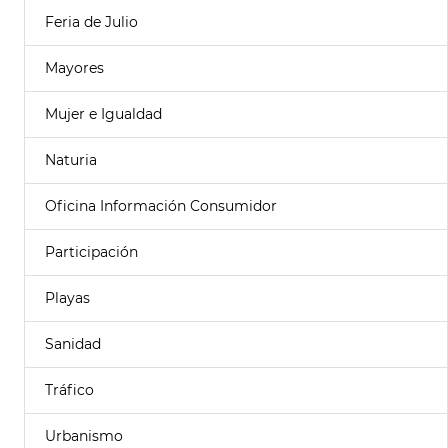
Feria de Julio
Mayores
Mujer e Igualdad
Naturia
Oficina Información Consumidor
Participación
Playas
Sanidad
Tráfico
Urbanismo