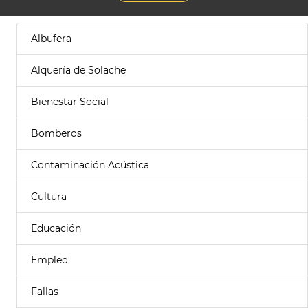
Albufera
Alquería de Solache
Bienestar Social
Bomberos
Contaminación Acústica
Cultura
Educación
Empleo
Fallas