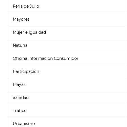
Feria de Julio
Mayores
Mujer e Igualdad
Naturia
Oficina Información Consumidor
Participación
Playas
Sanidad
Tráfico
Urbanismo