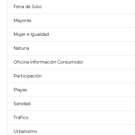
Feria de Julio
Mayores
Mujer e Igualdad
Naturia
Oficina Información Consumidor
Participación
Playas
Sanidad
Tráfico
Urbanismo