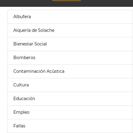
Albufera
Alquería de Solache
Bienestar Social
Bomberos
Contaminación Acústica
Cultura
Educación
Empleo
Fallas