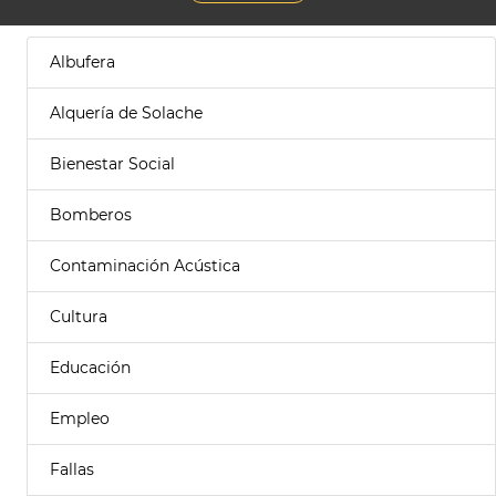
Albufera
Alquería de Solache
Bienestar Social
Bomberos
Contaminación Acústica
Cultura
Educación
Empleo
Fallas