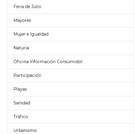
Feria de Julio
Mayores
Mujer e Igualdad
Naturia
Oficina Información Consumidor
Participación
Playas
Sanidad
Tráfico
Urbanismo