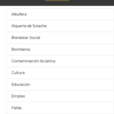
Albufera
Alquería de Solache
Bienestar Social
Bomberos
Contaminación Acústica
Cultura
Educación
Empleo
Fallas