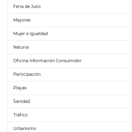
Feria de Julio
Mayores
Mujer e Igualdad
Naturia
Oficina Información Consumidor
Participación
Playas
Sanidad
Tráfico
Urbanismo