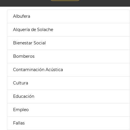
Albufera
Alquería de Solache
Bienestar Social
Bomberos
Contaminación Acústica
Cultura
Educación
Empleo
Fallas