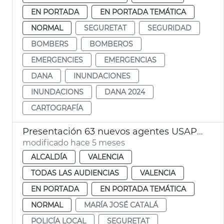
EN PORTADA
EN PORTADA TEMÁTICA
NORMAL
SEGURETAT
SEGURIDAD
BOMBERS
BOMBEROS
EMERGENCIES
EMERGENCIAS
DANA
INUNDACIONES
INUNDACIONS
DANA 2024
CARTOGRAFÍA
Presentación 63 nuevos agentes USAP Policía Local València
modificado hace 5 meses
ALCALDÍA
VALENCIA
TODAS LAS AUDIENCIAS
VALENCIA
EN PORTADA
EN PORTADA TEMÁTICA
NORMAL
MARÍA JOSÉ CATALÁ
POLICÍA LOCAL
SEGURETAT