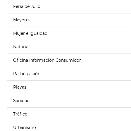
Feria de Julio
Mayores
Mujer e Igualdad
Naturia
Oficina Información Consumidor
Participación
Playas
Sanidad
Tráfico
Urbanismo