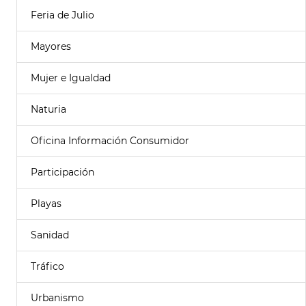
Feria de Julio
Mayores
Mujer e Igualdad
Naturia
Oficina Información Consumidor
Participación
Playas
Sanidad
Tráfico
Urbanismo