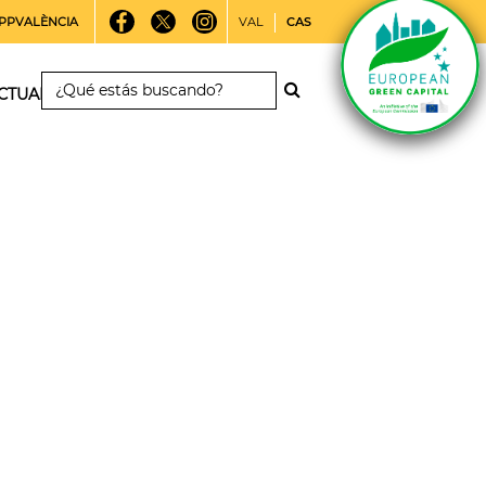
PPVALÈNCIA
VAL
CAS
CTUALIDAD