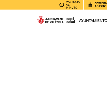
VALENCIA
GOBIER
AL
ABIERTO
MINUTO
AYUNTAMIENT