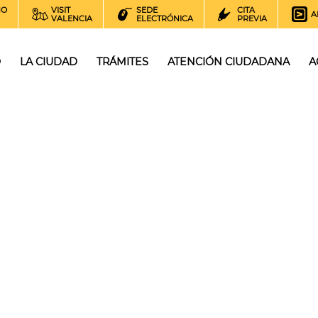
NO
VISIT
SEDE
CITA
A
VALENCIA
ELECTRÓNICA
PREVIA
O
LA CIUDAD
TRÁMITES
ATENCIÓN CIUDADANA
A